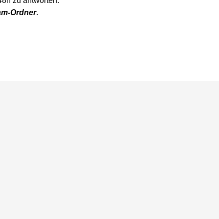
48h zu antworten.
m-Ordner
.